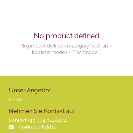
No product defined
No product defined in category "
rack-art /
Karussellmodell / Tischmodell
".
Unser Angebot
Home
Nehmen Sie Kontakt auf
Kontakt
+43 664 2446924
info@upperfield.eu